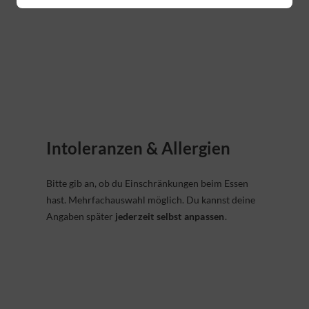
Intoleranzen & Allergien
Bitte gib an, ob du Einschränkungen beim Essen
hast. Mehrfachauswahl möglich. Du kannst deine
Angaben später
jederzeit selbst anpassen
.