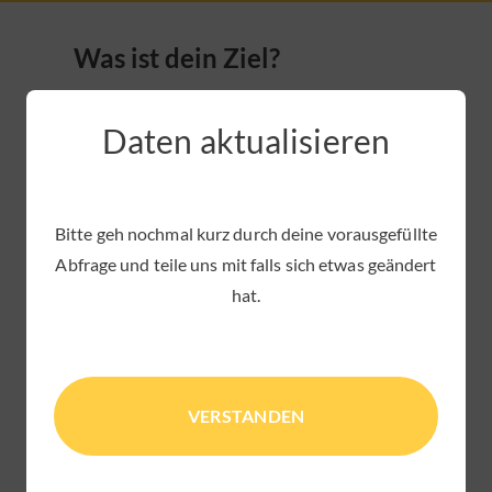
Was ist dein Ziel?
Wir nutzen dein Ziel um dein Programm optimal
Daten aktualisieren
auf dich anzupassen.
Bitte geh nochmal kurz durch deine vorausgefüllte
Abfrage und teile uns mit falls sich etwas geändert
hat.
Deine Ernährungsweise
VERSTANDEN
Bitte wähle deine Ernährungsweise aus. Du kannst
deine Angaben später
jederzeit selbst anpassen
.