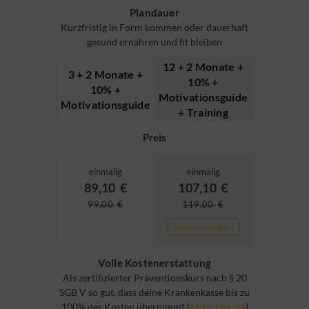
Plandauer
Kurzfristig in Form kommen oder dauerhaft
gesund ernähren und fit bleiben
12 + 2 Monate +
3 + 2 Monate +
10% +
10% +
Motivationsguide
Motivationsguide
+ Training
Preis
einmalig
einmalig
89,10
€
107,10
€
99,00
€
119,00
€
100% erstattbar!
Volle Kostenerstattung
Als zertifizierter Präventionskurs nach § 20
SGB V so gut, dass deine Krankenkasse bis zu
100% der Kosten übernimmt (
Mehr Details
)