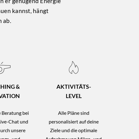
nn er genügend Energie
auen kannst, hängt
 ab.
HING &
AKTIVITÄTS-
VATION
LEVEL
 Beratung bei
Alle Pläne sind
Live-Chat und
personalisiert auf deine
durch unsere
Ziele und die optimale
ungs- und
Aufnahme von Mikro- und