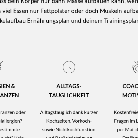
ass dein Körper nur dann Masse aufbauen kann, we
viel Essen nur Fettpolster oder doch Muskeln aufb
kelaufbau Ernährungsplan und deinem Trainingsplan
IEN &
ALLTAGS-
COAC
RANZEN
TAUGLICHKEIT
MOTI
eranzen oder
Alltagstauglich dank kurzer
Kostenfreie
lallergien?
Kochzeiten, Vorkoch-
Fragen im 
bestimmte
sowie Nichtkochfunktion
per Mail 
 nicht? Kein
und Berücksichtigung
Ernähr