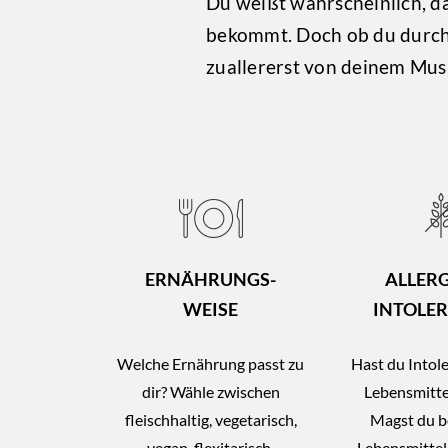
Du weißt wahrscheinlich, d
bekommt. Doch ob du durch 
zuallererst von deinem Mus
ERNÄHRUNGS-
ALLERG
WEISE
INTOLE
Welche Ernährung passt zu
Hast du Intol
dir? Wähle zwischen
Lebensmitte
fleischhaltig, vegetarisch,
Magst du 
vegan, flexitarisch,
Lebensmittel